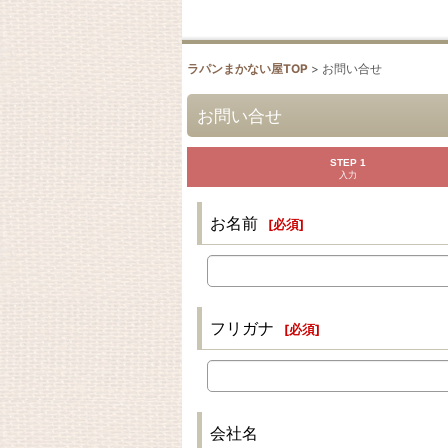
ラパンまかない屋TOP
>
お問い合せ
お問い合せ
STEP 1
入力
お名前
[
必須
]
フリガナ
[
必須
]
会社名