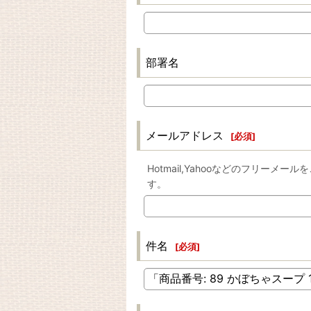
部署名
メールアドレス
[
必須
]
Hotmail,Yahooなどのフリ
す。
件名
[
必須
]