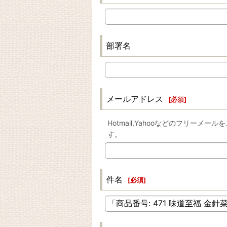
部署名
メールアドレス
[
必須
]
Hotmail,Yahooなどのフリ
す。
件名
[
必須
]