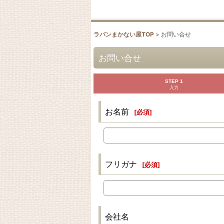
ラパンまかない屋TOP
>
お問い合せ
お問い合せ
STEP 1
入力
お名前
[
必須
]
フリガナ
[
必須
]
会社名