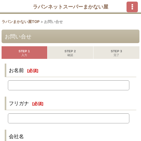
ラパンネットスーパーまかない屋
ラパンまかない屋TOP
>
お問い合せ
お問い合せ
STEP 1
STEP 2
STEP 3
入力
確認
完了
お名前
[
必須
]
フリガナ
[
必須
]
会社名