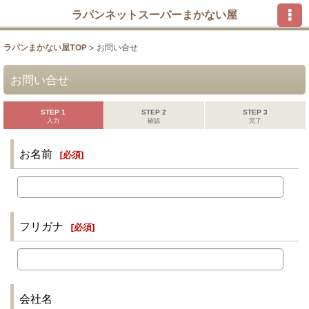
ラパンネットスーパーまかない屋
ラパンまかない屋TOP
>
お問い合せ
お問い合せ
STEP 1
STEP 2
STEP 3
入力
確認
完了
お名前
[
必須
]
フリガナ
[
必須
]
会社名